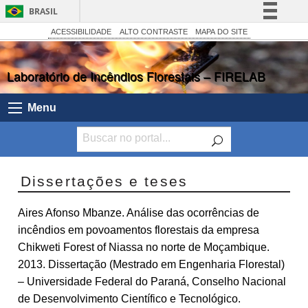
BRASIL
Simplifique!
ACESSIBILIDADE
ALTO CONTRASTE
MAPA DO SITE
Comunica BR
Laboratório de Incêndios Florestais – FIRELAB
Participe
Acesso à informação
Menu
Legislação
Canais
Dissertações e teses
Aires Afonso Mbanze. Análise das ocorrências de
incêndios em povoamentos florestais da empresa
Chikweti Forest of Niassa no norte de Moçambique.
2013. Dissertação (Mestrado em Engenharia Florestal)
– Universidade Federal do Paraná, Conselho Nacional
de Desenvolvimento Científico e Tecnológico.