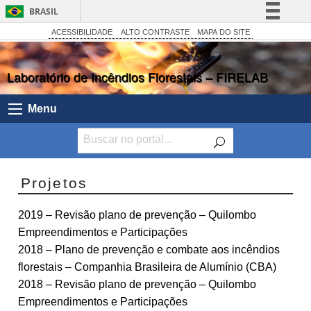
BRASIL
Simplifique!
ACESSIBILIDADE
ALTO CONTRASTE
MAPA DO SITE
Comunica BR
Laboratório de Incêndios Florestais – FIRELAB
Participe
Acesso à informação
Menu
Legislação
Canais
Projetos
2019 – Revisão plano de prevenção – Quilombo
Empreendimentos e Participações
2018 – Plano de prevenção e combate aos incêndios
florestais – Companhia Brasileira de Alumínio (CBA)
2018 – Revisão plano de prevenção – Quilombo
Empreendimentos e Participações